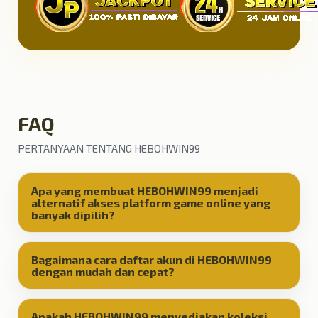
FAQ
PERTANYAAN TENTANG HEBOHWIN99
Apa yang membuat HEBOHWIN99 menjadi
alternatif akses platform game online yang
banyak dipilih?
Bagaimana cara daftar akun di HEBOHWIN99
dengan mudah dan cepat?
Apakah HEBOHWIN99 menyediakan koleksi