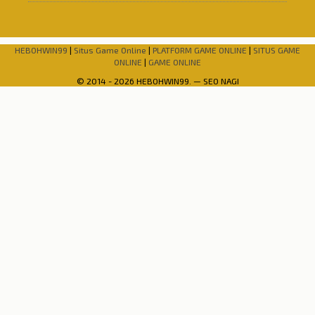
HEBOHWIN99
|
Situs Game Online
|
PLATFORM GAME ONLINE
|
SITUS GAME
ONLINE
|
GAME ONLINE
© 2014 - 2026 HEBOHWIN99. — SEO NAGI