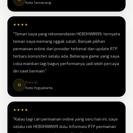
Kota Semarang
★★★★
"Teman saya yang rekomendasiin HEBOHWIN99, ternyata
teman saya memang nggak salah. Banyak pilihan
permainan online dari provider terkenal dan update RTP
terbaru konsisten selalu ada. Beberapa game yang saya
coba mainkan lagi bagus performanya, jadi lebih percaya
diri saat bermain."
Deval
N
Kota Yogyakarta
★★★★
"Kalau lagi cari permainan online yang seru hari ini, saya
selalu cek HEBOHWIN99 dulu. Informasi RTP permainan