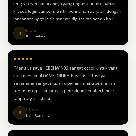
lengkap dan tampilannya yang ringan mudah dipahami.
Proses login sampai memilih permainan berjalan dengan
lancar sehingga lebih nyaman digunakan setiap hari.”
Liam
R
Kota Bekasi
★★★★★
“Menurut saya HEBOHWIN99 sangat cocok untuk yang
baru mengenal GAME ONLINE. Navigasi situsnya
sederhana sangat mudah dipahami, menu permainan
tersusun rapi, dan proses permainan berjalan lancar
tanpa lag sekalipun.”
Ilham
B
Kota Bandung