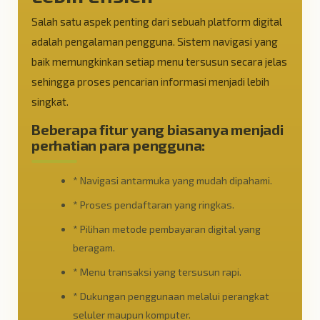
Salah satu aspek penting dari sebuah platform digital
adalah pengalaman pengguna. Sistem navigasi yang
baik memungkinkan setiap menu tersusun secara jelas
sehingga proses pencarian informasi menjadi lebih
singkat.
Beberapa fitur yang biasanya menjadi
perhatian para pengguna:
* Navigasi antarmuka yang mudah dipahami.
* Proses pendaftaran yang ringkas.
* Pilihan metode pembayaran digital yang
beragam.
* Menu transaksi yang tersusun rapi.
* Dukungan penggunaan melalui perangkat
seluler maupun komputer.